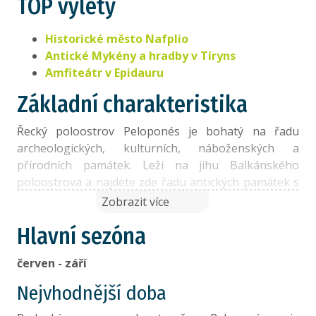
TOP výlety
Historické město Nafplio
Antické Mykény a hradby v Tíryns
Amfiteátr v Epidauru
Základní charakteristika
Řecký poloostrov Peloponés je bohatý na řadu
archeologických, kulturních, náboženských a
přírodních památek. Leží na jihu Balkánského
poloostrova a najdete zde řadu antických památek s
kořeny sahajícími hluboko před naším letopočtem.
Zobrazit více
Důkazy o existenci starověkého palácového města z
Hlavní sezóna
dob 2 tisíce let př. n. l. se dochovali v Mykénách.
Neméně známý je rovněž starověký amfiteátr v
červen - září
Epidauru.
Nejvhodnější doba
Hlavní
Athény