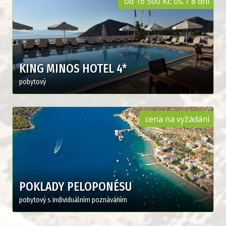
Oblíbeným řeckým nápojem je frapé a mezi tradiční
od 16 500 Kč os. / 8 dní
alkoholické nápoje patří ouzo nebo metaxa. Řekové
milují hudbu a tanec. Oboje patří neodmyslitelně k
jejich životu. Nejpopulárnějších žánrem je lidová
hudba a hudba z ní vycházející.
KING MINOS HOTEL 4*
pobytový
cena na vyžádání
POKLADY PELOPONÉSU
pobytový s individuálním poznáváním