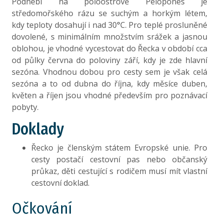
Podnebí na poloostrově Peloponés je
město
středomořského rázu se suchým a horkým létem,
kdy teploty dosahují i nad 30°C. Pro teplé prosluněné
Jazyk
Úředním jazykem je řečtina.
dovolené, s minimálním množstvím srážek a jasnou
oblohou, je vhodné vycestovat do Řecka v období cca
Náboženství
Převážná většina Řeků vyznává
od půlky června do poloviny září, kdy je zde hlavní
křesťanství a hlásí se k ortodoxní
sezóna. Vhodnou dobou pro cesty sem je však celá
víře. Jde o východní křesťanství,
sezóna a to od dubna do října, kdy měsíce duben,
které silně ovlivňuje život
květen a říjen jsou vhodné především pro poznávací
místních obyvatel a týká se
pobyty.
především dodržování tradic a
oslav křesťanských svátků.
Doklady
Měna
Euro
Řecko je členským státem Evropské unie. Pro
cesty postačí cestovní pas nebo občanský
Časový
0 hodin
průkaz, děti cestující s rodičem musí mít vlastní
posun
cestovní doklad.
Největším městem poloostrova je přístavní město
Očkování
Pátrai. Poloostrov se dělí do tří krajů: Peloponés,