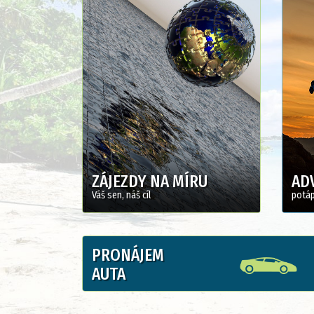
ZÁJEZDY NA MÍRU
AD
Váš sen, náš cíl
potápě
PRONÁJEM
AUTA