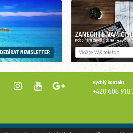
ZANECHTE NÁM ČÍS
nebo nám zavolejte na +420 606 
DEBÍRAT NEWSLETTER
Rychlý kontakt
+420 606 918 
azena