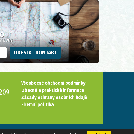
LO
918 209
ODESLAT KONTAKT
Všeobecné obchodní podmínky
Obecné a praktické informace
209
Zásady ochrany osobních údajů
Firemní politika
Vytvořil:
Reklalink s.r.o.